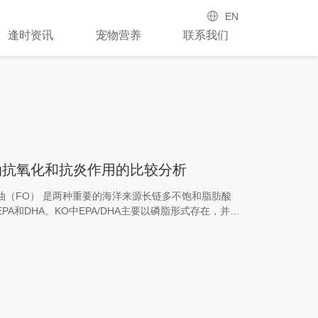
EN
逢时资讯
宠物营养
联系我们
油抗氧化和抗炎作用的比较分析
油（FO） 是两种重要的海洋来源长链多不饱和脂肪酸
EPA和DHA。KO中EPA/DHA主要以磷脂形式存在，并含
n）；FO中则以甘油三酯形式为主。两者因具有抗氧化和抗炎
病、肥胖、炎症性疾病等方面受到广泛关注。二、研究