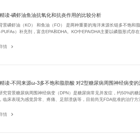
精读-磷虾油鱼油抗氧化和抗炎作用的比较分析
背景磷虾油（KO） 和鱼油（FO） 是两种重要的海洋来源长链多不饱和
C-PUFAs）补充剂，富含EPA和DHA。KO中EPA/DHA主要以磷脂形式存
素（astaxanthin）；FO中则以甘油三酯形式为主。两者因具有抗氧化和
在预防和治疗心血管疾病、肥胖、炎症性疾病等方面受到广泛关注。二、
详情
）主要
研究背景糖尿病周围神经病变（DPN）是糖尿病常见并发症，约50%的糖
，临床表现为感觉异常、疼痛、足部溃疡等，目前尚无FDA批准的治疗方
表明，鱼油中的ω-3多不饱和脂肪酸（EPA与DHA）对糖尿病神经与血管
善作用。随着ω-3补充剂广泛应用，其来源可持续性、环境友好性与效果
详情