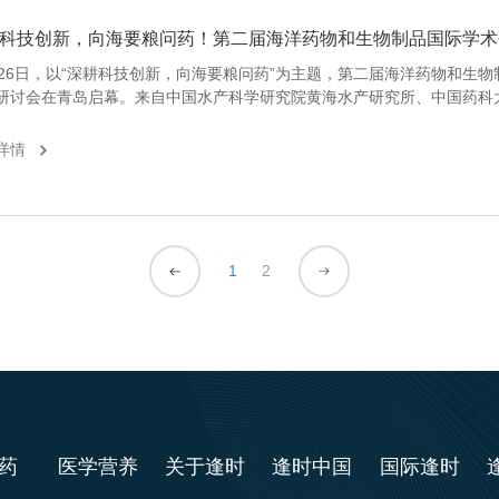
月26日，以“深耕科技创新，向海要粮问药”为主题，第二届海洋药物和生物
研讨会在青岛启幕。来自中国水产科学研究院黄海水产研究所、中国药科
洋大学、挪威奥斯陆大学、德国杜塞尔多夫大学等国内外顶尖高校院所的
国际头部企业相关负责人齐聚一堂，围绕南极磷虾的药用价值开发与生物
详情
1
2
药
医学营养
关于逢时
逢时中国
国际逢时