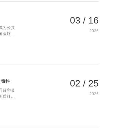
03 / 16
成为公共
2026
国医疗体
“合成代谢
02 / 25
巢毒性
导致卵巢
2026
间质纤维
副作用等
炎和生物