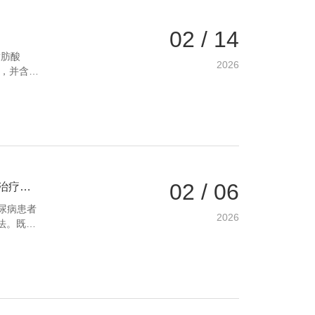
02 / 14
脂肪酸
2026
在，并含有
抗炎潜
研究内容
02 / 06
文献精读-不同来源ω-3多不饱和脂肪酸 对2型糖尿病周围神经病变的治疗效果比较
尿病患者
2026
法。既往
并发症具
差异成为