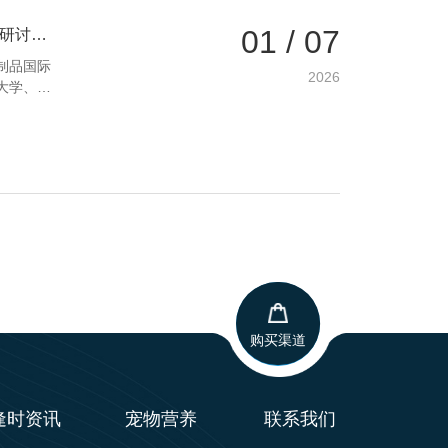
01 / 07
深耕科技创新，向海要粮问药！第二届海洋药物和生物制品国际学术研讨会在青岛召开
制品国际
2026
大学、中
专家学
制品
购买渠道
逢时资讯
宠物营养
联系我们