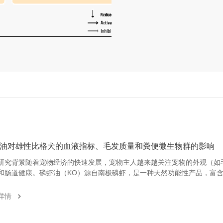
油对雄性比格犬的血液指标、毛发质量和粪便微生物群的影响
研究背景随着宠物经济的快速发展，宠物主人越来越关注宠物的外观（如
和肠道健康。磷虾油（KO）源自南极磷虾，是一种天然功能性产品，富含n
和脂肪酸（PUFAs），其中31.13%的二十二六烯酸（DHA）和14.87%
（EPA）以磷脂形式存在。已有研究表明磷虾油具有抗氧化、抗炎、调节
详情