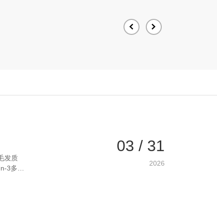
03 / 31
毛发质
2026
-3多元
的二十碳五
免疫和肠