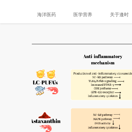
海洋医药
医学营养
关于逢时
，减
害卵巢，导致卵
卵泡耗竭和间质
用度低或激素副
好的抗氧化、抗炎