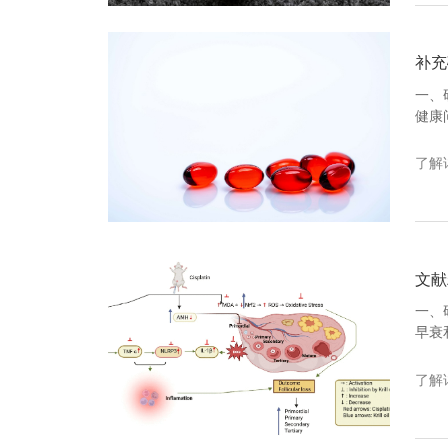
补充
一、
健康
系增
抵抗
了解
文献
一、
早衰
化。
问题
了解