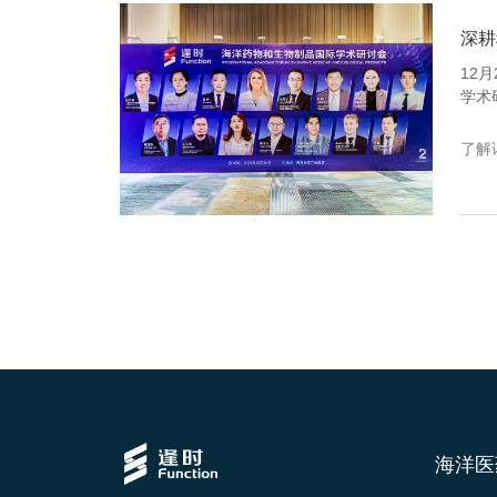
12
学术
国海
者、
了解
海洋医