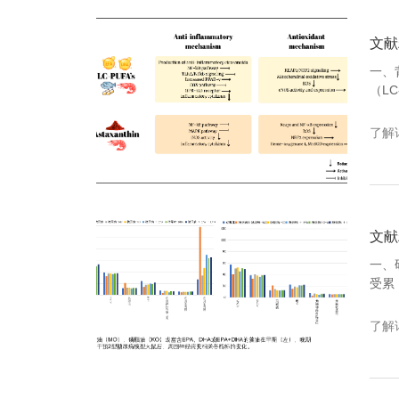
文献
一、
（L
虾青
力，
了解
（1
一、
受累
研究
有改
了解
关