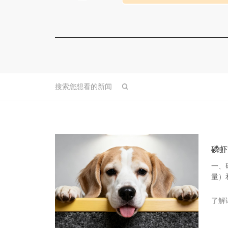
磷虾
一、
量）
不饱
烯酸
了解
道微