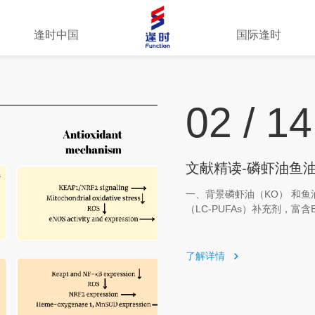
逢时中国
国际逢时
02 / 14
文献精读-磷虾油鱼
一、背景磷虾油（KO） 和鱼
（LC-PUFAs）补充剂，富含
有虾青素（astaxanthi
潜力，在预防和治疗心血管疾
内容（1）主要
了解详情