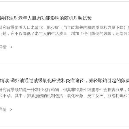
磷虾油对老年人肌肉功能影响的随机对照试验
研究背景随着人口老龄化，肌少症（与年龄相关的肌肉质量和力量下降）
问题，它不仅降低了老年人的生活质量、增加了他们跌倒的风险，还给各
加了负担。虽然抗阻运动对抗阻运动对九十多岁的女性同样有效，但由于
”和运动参与率低，相对于年轻人其效果有所减弱，需要替代干预手段。有
详情
精读-磷虾油通过减缓氧化应激和炎症途径，减轻顺铂引起的卵
研究背景顺铂是一种常用化疗药物，但其非特异性细胞毒性会损害卵巢，
和不孕。其中，卵巢损伤的机制包括：氧化应激、炎症反应、卵泡耗竭和
目前虽有多种抗氧化剂被研究，但其临床应用受限于生物利用度低或激素
。磷虾油富含磷脂型Omega-3脂肪酸和虾青素，具有良好的抗氧化、抗
详情